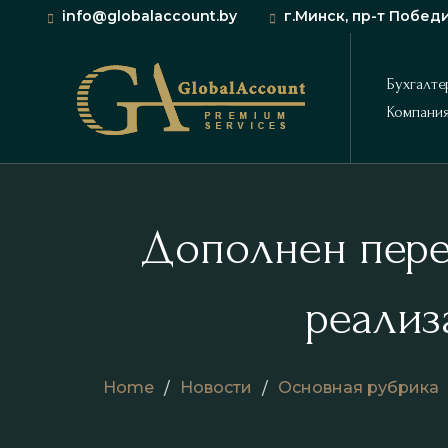
info@globalaccount.by
г.Минск, пр-т Победи
Бухгалте
Компани
Постано
О нас
бухгалте
Отзывы
Восстан
Дополнен пере
Новости
Составл
реализ
Доступ к
Разовые
Home
Новости
Основная рубрика
Консуль