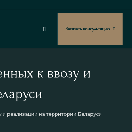
Заказать консультацию
 «Смена главного
тера»
рование
нных к ввозу и
ние
еларуси
у и реализации на территории Беларуси